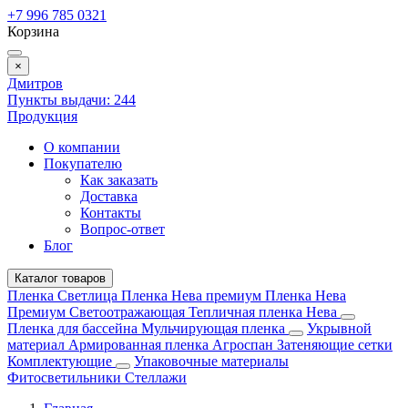
+7 996 785 0321
Корзина
×
Дмитров
Пункты выдачи:
244
Продукция
О компании
Покупателю
Как заказать
Доставка
Контакты
Вопрос-ответ
Блог
Каталог товаров
Пленка Светлица
Пленка Нева премиум
Пленка Нева
Премиум Светоотражающая
Тепличная пленка Нева
Пленка для бассейна
Мульчирующая пленка
Укрывной
материал
Армированная пленка
Агроспан
Затеняющие сетки
Комплектующие
Упаковочные материалы
Фитосветильники
Стеллажи