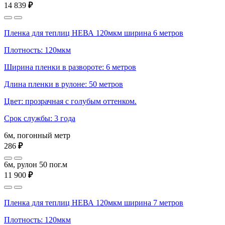
14 839
₽
Пленка для теплиц НЕВА 120мкм ширина 6 метров
Плотность: 120мкм
Ширина пленки в развороте: 6 метров
Длина пленки в рулоне: 50 метров
Цвет: прозрачная с голубым оттенком.
Срок службы: 3 года
6м, погонный метр
286
₽
6м, рулон 50 пог.м
11 900
₽
Пленка для теплиц НЕВА 120мкм ширина 7 метров
Плотность: 120мкм