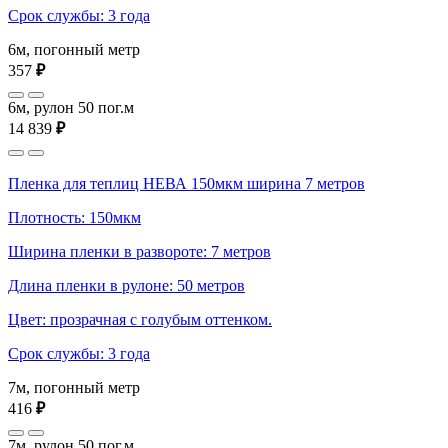
Срок службы: 3 года
6м, погонный метр
357
₽
6м, рулон 50 пог.м
14 839
₽
Пленка для теплиц НЕВА 150мкм ширина 7 метров
Плотность: 150мкм
Ширина пленки в развороте: 7 метров
Длина пленки в рулоне: 50 метров
Цвет: прозрачная с голубым оттенком.
Срок службы: 3 года
7м, погонный метр
416
₽
7м, рулон 50 пог.м