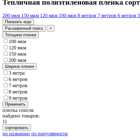
Тепличная полиэтиленовая пленка сор
200 мкм
150 мкм
120 мкм
100 мкм
8 метров
7 метров
6 метров
3
Показать еще
Расширенный поиск
×
Толщина пленки
100 мкм
120 мкм
150 мкм
200 мкм
Ширина пленки
3 метра
6 метров
7 метров
8 метров
9 метров
Применить
плитка
список
найдено товаров:
11
сортировать
по названию
по популярности