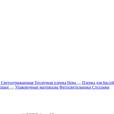
м Светоотражающая
Тепличная пленка Нева
Пленка для бассе
ующие
Упаковочные материалы
Фитосветильники
Стеллажи