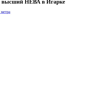
т высший НЕВА в Игарке
 метра