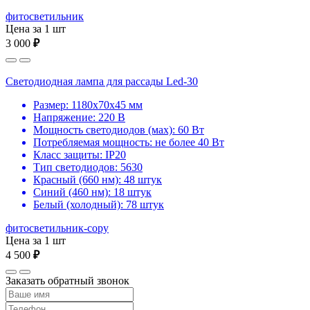
фитосветильник
Цена за 1 шт
3 000
₽
Светодиодная лампа для рассады Led-30
Размер: 1180х70х45 мм
Напряжение: 220 В
Мощность светодиодов (мах): 60 Вт
Потребляемая мощность: не более 40 Вт
Класс защиты: IP20
Тип светодиодов: 5630
Красный (660 нм): 48 штук
Синий (460 нм): 18 штук
Белый (холодный): 78 штук
фитосветильник-copy
Цена за 1 шт
4 500
₽
Заказать обратный звонок