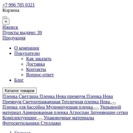
+7 996 785 0321
Корзина
×
Ижевск
Пункты выдачи:
39
Продукция
О компании
Покупателю
Как заказать
Доставка
Контакты
Вопрос-ответ
Блог
Каталог товаров
Пленка Светлица
Пленка Нева премиум
Пленка Нева
Премиум Светоотражающая
Тепличная пленка Нева
Пленка для бассейна
Мульчирующая пленка
Укрывной
материал
Армированная пленка
Агроспан
Затеняющие сетки
Комплектующие
Упаковочные материалы
Фитосветильники
Стеллажи