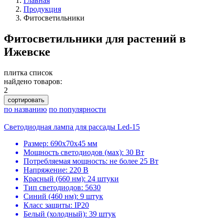
Главная
Продукция
Фитосветильники
Фитосветильники для растений в
Ижевске
плитка
список
найдено товаров:
2
сортировать
по названию
по популярности
Светодиодная лампа для рассады Led-15
Размер: 690х70х45 мм
Мощность светодиодов (мах): 30 Вт
Потребляемая мощность: не более 25 Вт
Напряжение: 220 В
Красный (660 нм): 24 штуки
Тип светодиодов: 5630
Синий (460 нм): 9 штук
Класс защиты: IP20
Белый (холодный): 39 штук