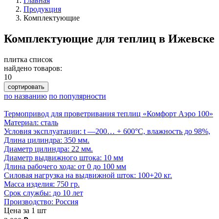
Главная
Продукция
Комплектующие
Комплектующие для теплиц в Ижевске
плитка
список
найдено товаров:
10
сортировать
по названию
по популярности
Термопривод для проветривания теплиц «Комфорт Аэро 100»
Материал: сталь
Условия эксплуатации: t —200… + 600°С, влажность до 98%,
Длина цилиндра: 350 мм.
Диаметр цилиндра: 22 мм.
Диаметр выдвижного штока: 10 мм
Длина рабочего хода: от 0 до 100 мм
Cиловая нагрузка на выдвижной шток: 100+20 кг.
Масса изделия: 750 гр.
Срок службы: до 10 лет
Производство: Россия
Цена за 1 шт