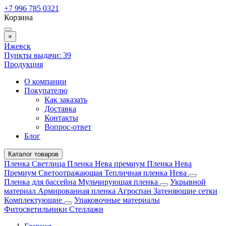
+7 996 785 0321
Корзина
×
Ижевск
Пункты выдачи:
39
Продукция
О компании
Покупателю
Как заказать
Доставка
Контакты
Вопрос-ответ
Блог
Каталог товаров
Пленка Светлица
Пленка Нева премиум
Пленка Нева
Премиум Светоотражающая
Тепличная пленка Нева
Пленка для бассейна
Мульчирующая пленка
Укрывной
материал
Армированная пленка
Агроспан
Затеняющие сетки
Комплектующие
Упаковочные материалы
Фитосветильники
Стеллажи