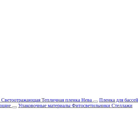
м Светоотражающая
Тепличная пленка Нева
Пленка для бассе
ующие
Упаковочные материалы
Фитосветильники
Стеллажи