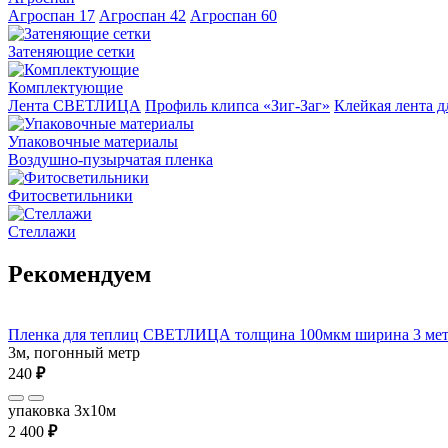
Агроспан 17
Агроспан 42
Агроспан 60
Затеняющие сетки
Комплектующие
Лента СВЕТЛИЦА
Профиль клипса «Зиг-Заг»
Клейкая лента д
Упаковочные материалы
Воздушно-пузырчатая пленка
Фитосветильники
Стеллажи
Рекомендуем
Пленка для теплиц СВЕТЛИЦА толщина 100мкм ширина 3 мет
3м, погонный метр
240
₽
упаковка 3x10м
2 400
₽