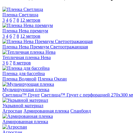
Пленка Светлица
3
4
6
7
8
12 метров
Пленка Нева премиум
3
4
6
7
8
12 метров
Пленка Нева Премиум Светоотражающая
Тепличная пленка Нева
3
6
7
8 метров
Пленка для бассейна
Пленка Водяной
Пленка Океан
Мульчирующая пленка
Светлица™ Грунт
Светлица™ Грунт с перфорацией 270х300 м
Укрывной материал
Агроспан
Армированная пленка
Спанбонд
Армированная пленка
Агроспан