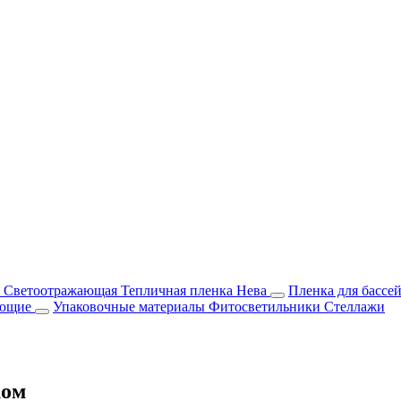
м Светоотражающая
Тепличная пленка Нева
Пленка для бассе
ующие
Упаковочные материалы
Фитосветильники
Стеллажи
ком