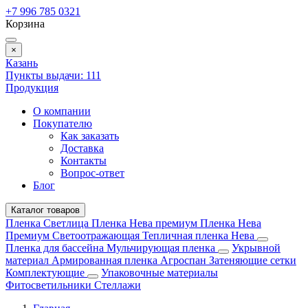
+7 996 785 0321
Корзина
×
Казань
Пункты выдачи:
111
Продукция
О компании
Покупателю
Как заказать
Доставка
Контакты
Вопрос-ответ
Блог
Каталог товаров
Пленка Светлица
Пленка Нева премиум
Пленка Нева
Премиум Светоотражающая
Тепличная пленка Нева
Пленка для бассейна
Мульчирующая пленка
Укрывной
материал
Армированная пленка
Агроспан
Затеняющие сетки
Комплектующие
Упаковочные материалы
Фитосветильники
Стеллажи