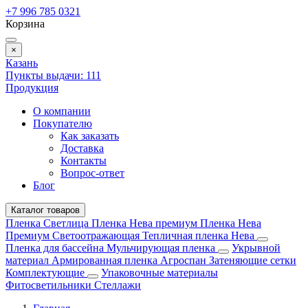
+7 996 785 0321
Корзина
×
Казань
Пункты выдачи:
111
Продукция
О компании
Покупателю
Как заказать
Доставка
Контакты
Вопрос-ответ
Блог
Каталог товаров
Пленка Светлица
Пленка Нева премиум
Пленка Нева
Премиум Светоотражающая
Тепличная пленка Нева
Пленка для бассейна
Мульчирующая пленка
Укрывной
материал
Армированная пленка
Агроспан
Затеняющие сетки
Комплектующие
Упаковочные материалы
Фитосветильники
Стеллажи