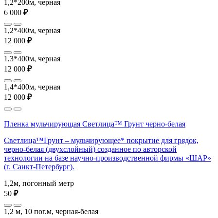
1,2*200м, черная
6 000
₽
1,2*400м, черная
12 000
₽
1,3*400м, черная
12 000
₽
1,4*400м, черная
12 000
₽
Пленка мульчирующая Светлица™ Грунт черно-белая
Светлица™Грунт – мульчирующее* покрытие для грядок,
черно-белая (двухслойный) созданное по авторской
технологии на базе научно-производственной фирмы «ШАР»
(г. Санкт-Петербург).
1,2м, погонный метр
50
₽
1,2 м, 10 пог.м, черная-белая