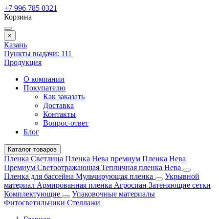
+7 996 785 0321
Корзина
×
Казань
Пункты выдачи:
111
Продукция
О компании
Покупателю
Как заказать
Доставка
Контакты
Вопрос-ответ
Блог
Каталог товаров
Пленка Светлица
Пленка Нева премиум
Пленка Нева
Премиум Светоотражающая
Тепличная пленка Нева
Пленка для бассейна
Мульчирующая пленка
Укрывной
материал
Армированная пленка
Агроспан
Затеняющие сетки
Комплектующие
Упаковочные материалы
Фитосветильники
Стеллажи