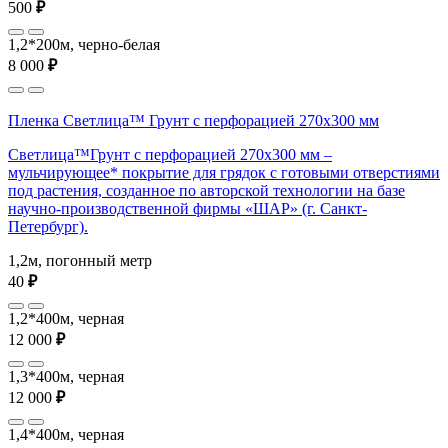
500
₽
1,2*200м, черно-белая
8 000
₽
Пленка Светлица™ Грунт с перфорацией 270х300 мм
Светлица™Грунт с перфорацией 270х300 мм –
мульчирующее* покрытие для грядок с готовыми отверстиями
под растения, созданное по авторской технологии на базе
научно-производственной фирмы «ШАР» (г. Санкт-
Петербург).
1,2м, погонный метр
40
₽
1,2*400м, черная
12 000
₽
1,3*400м, черная
12 000
₽
1,4*400м, черная