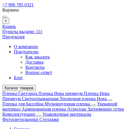
+7 996 785 0321
Корзина
×
Казань
Пункты выдачи:
111
Продукция
О компании
Покупателю
Как заказать
Доставка
Контакты
Вопрос-ответ
Блог
Каталог товаров
Пленка Светлица
Пленка Нева премиум
Пленка Нева
Премиум Светоотражающая
Тепличная пленка Нева
Пленка для бассейна
Мульчирующая пленка
Укрывной
материал
Армированная пленка
Агроспан
Затеняющие сетки
Комплектующие
Упаковочные материалы
Фитосветильники
Стеллажи