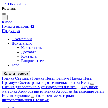
+7 996 785 0321
Корзина
×
Киров
Пункты выдачи:
42
Продукция
О компании
Покупателю
Как заказать
Доставка
Контакты
Вопрос-ответ
Блог
Каталог товаров
Пленка Светлица
Пленка Нева премиум
Пленка Нева
Премиум Светоотражающая
Тепличная пленка Нева
Пленка для бассейна
Мульчирующая пленка
Укрывной
материал
Армированная пленка
Агроспан
Затеняющие сетки
Комплектующие
Упаковочные материалы
Фитосветильники
Стеллажи