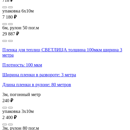
718
₽
упаковка 6x10м
7 180
₽
6м, рулон 50 пог.м
29 887
₽
Пленка для теплиц СВЕТЛИЦА толщина 100мкм ширина 3
метра
Плотность: 100 мкм
Ширина пленки в развороте: 3 метра
Длина пленки в рулоне: 80 метров
3м, погонный метр
240
₽
упаковка 3x10м
2 400
₽
3м, рулон 80 пог.м