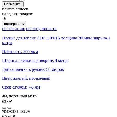
Применить
плитка
список
найдено товаров:
16
сортировать
по названию
по популярности
Пленка для теплиц СВЕТЛИЦА толщина 200мкм ширина 4
метра
Плотность: 200 мкм
Ширина пленки в развороте: 4 метра
Длина пленки в рулоне: 50 метров
Цвет: желтый, прозрачный
Срок службы: 7-8 лет
4м, погонный метр
638
₽
упаковка 4x10м
6 380
₽