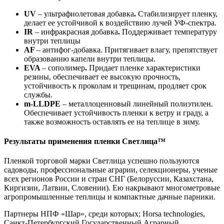
UV
– ультрафиолетовая добавка
.
Стабилизирует пленку,
делает ее устойчивой к воздействию лучей УФ-спектра.
IR
– инфракрасная добавка
.
Поддерживает температуру
внутри теплицы
AF
– антифог-добавка. Притягивает влагу, препятствует
образованию капели внутри теплицы.
EVA
– сополимер
.
Придает пленке характеристики
резины, обеспечивает ее высокую прочность,
устойчивость к проколам и трещинам, продляет срок
службы.
m-LLDPE
– металлоценновый линейный полиэтилен.
Обеспечивает устойчивость пленки к ветру и граду, а
также возможность оставлять ее на теплице в зиму.
Результаты применения пленки Светлица™
Пленкой торговой марки Светлица успешно пользуются
садоводы, профессиональные аграрии, селекционеры, ученые
всех регионов России и стран СНГ (Белоруссии, Казахстана,
Киргизии, Латвии, Словении). Ею накрывают многометровые
агропромышленные теплицы и компактные дачные парники.
Партнеры НПФ «Шар», среди которых; Horsа technologies,
Санкт-Петербургский Государственный Аграрный