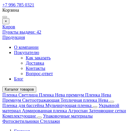
+7 996 785 0321
Корзина
×
Киров
Пункты выдачи:
42
Продукция
О компании
Покупателю
Как заказать
Доставка
Контакты
Вопрос-ответ
Блог
Каталог товаров
Пленка Светлица
Пленка Нева премиум
Пленка Нева
Премиум Светоотражающая
Тепличная пленка Нева
Пленка для бассейна
Мульчирующая пленка
Укрывной
материал
Армированная пленка
Агроспан
Затеняющие сетки
Комплектующие
Упаковочные материалы
Фитосветильники
Стеллажи