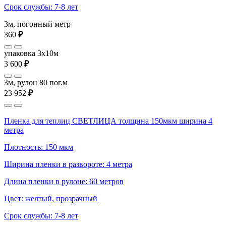
Срок службы: 7-8 лет
3м, погонный метр
360
₽
упаковка 3x10м
3 600
₽
3м, рулон 80 пог.м
23 952
₽
Пленка для теплиц СВЕТЛИЦА толщина 150мкм ширина 4
метра
Плотность: 150 мкм
Ширина пленки в развороте: 4 метра
Длина пленки в рулоне: 60 метров
Цвет: желтый, прозрачный
Срок службы: 7-8 лет