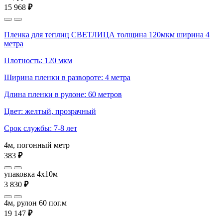
15 968
₽
Пленка для теплиц СВЕТЛИЦА толщина 120мкм ширина 4
метра
Плотность: 120 мкм
Ширина пленки в развороте: 4 метра
Длина пленки в рулоне: 60 метров
Цвет: желтый, прозрачный
Срок службы: 7-8 лет
4м, погонный метр
383
₽
упаковка 4x10м
3 830
₽
4м, рулон 60 пог.м
19 147
₽