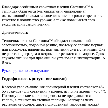
Благодаря особенным свойствам пленки Светлица™ в
теплицах образуется благоприятный микроклимат,
оказывающий положительное влияние на сроки созревания,
качество и количество урожая, а также повышается срок
эксплуатации самой пленки.
Долговечность
Тепличная пленка Светлица™ обладает повышенной
эластичностью, подобной резине, поэтому ее сложно порвать
или проколоть, например, при удалении снега с теплицы. Она
не рвется под градом и ветром, не трескается на морозе. Срок
службы пленки при правильной установке и эксплуатации 7-
8 лет.
Руководство по эксплуатации
Гидрофильность (отсутствие капели)
Краевой угол смачивания полимерной пленки составляет 45-
55 градусов (для сравнения у пленок из полиэтилена – 70-84°).
Поэтому плоские капли конденсата не превращаются в
капель, а стекают по стенкам теплицы. Благодаря чему
растения не болеют, дают полноценный, здоровый урожай.