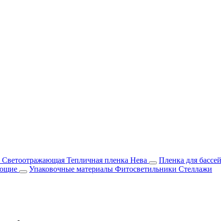
м Светоотражающая
Тепличная пленка Нева
Пленка для бассе
ующие
Упаковочные материалы
Фитосветильники
Стеллажи