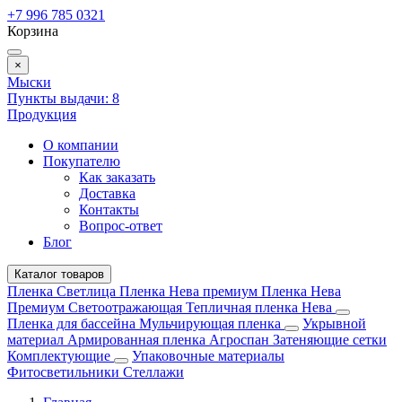
+7 996 785 0321
Корзина
×
Мыски
Пункты выдачи:
8
Продукция
О компании
Покупателю
Как заказать
Доставка
Контакты
Вопрос-ответ
Блог
Каталог товаров
Пленка Светлица
Пленка Нева премиум
Пленка Нева
Премиум Светоотражающая
Тепличная пленка Нева
Пленка для бассейна
Мульчирующая пленка
Укрывной
материал
Армированная пленка
Агроспан
Затеняющие сетки
Комплектующие
Упаковочные материалы
Фитосветильники
Стеллажи