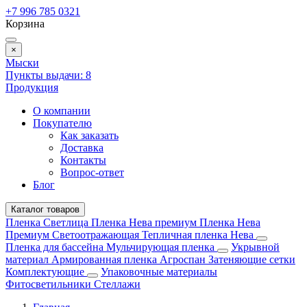
+7 996 785 0321
Корзина
×
Мыски
Пункты выдачи:
8
Продукция
О компании
Покупателю
Как заказать
Доставка
Контакты
Вопрос-ответ
Блог
Каталог товаров
Пленка Светлица
Пленка Нева премиум
Пленка Нева
Премиум Светоотражающая
Тепличная пленка Нева
Пленка для бассейна
Мульчирующая пленка
Укрывной
материал
Армированная пленка
Агроспан
Затеняющие сетки
Комплектующие
Упаковочные материалы
Фитосветильники
Стеллажи