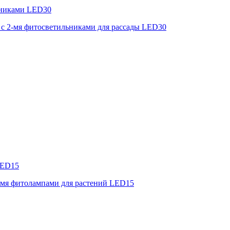
льниками LED30
 с 2-мя фитосветильниками для рассады LED30
LED15
2-мя фитолампами для растений LED15