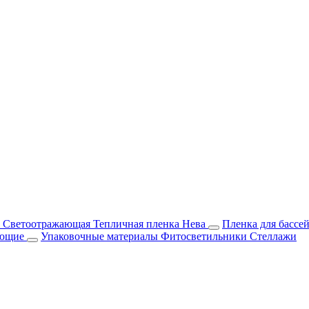
м Светоотражающая
Тепличная пленка Нева
Пленка для бассе
ующие
Упаковочные материалы
Фитосветильники
Стеллажи