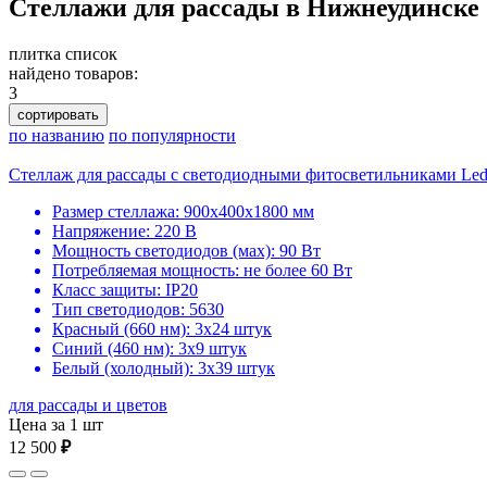
Стеллажи для рассады в Нижнеудинске
плитка
список
найдено товаров:
3
сортировать
по названию
по популярности
Стеллаж для рассады с светодиодными фитосветильниками Le
Размер стеллажа: 900х400х1800 мм
Напряжение: 220 В
Мощность светодиодов (мах): 90 Вт
Потребляемая мощность: не более 60 Вт
Класс защиты: IP20
Тип светодиодов: 5630
Красный (660 нм): 3х24 штук
Синий (460 нм): 3х9 штук
Белый (холодный): 3х39 штук
для рассады и цветов
Цена за 1 шт
12 500
₽