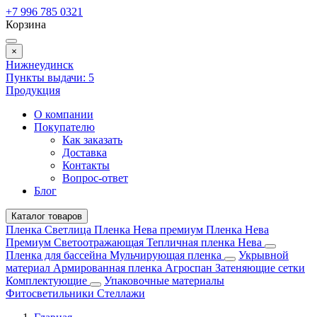
+7 996 785 0321
Корзина
×
Нижнеудинск
Пункты выдачи:
5
Продукция
О компании
Покупателю
Как заказать
Доставка
Контакты
Вопрос-ответ
Блог
Каталог товаров
Пленка Светлица
Пленка Нева премиум
Пленка Нева
Премиум Светоотражающая
Тепличная пленка Нева
Пленка для бассейна
Мульчирующая пленка
Укрывной
материал
Армированная пленка
Агроспан
Затеняющие сетки
Комплектующие
Упаковочные материалы
Фитосветильники
Стеллажи