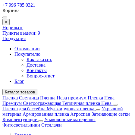
+7 996 785 0321
Корзина
×
Норильск
Пункты выдачи:
9
Продукция
О компании
Покупателю
Как заказать
Доставка
Контакты
Вопрос-ответ
Блог
Каталог товаров
Пленка Светлица
Пленка Нева премиум
Пленка Нева
Премиум Светоотражающая
Тепличная пленка Нева
Пленка для бассейна
Мульчирующая пленка
Укрывной
материал
Армированная пленка
Агроспан
Затеняющие сетки
Комплектующие
Упаковочные материалы
Фитосветильники
Стеллажи