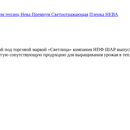
ля теплиц Нева Премиум Светоотражающая
Пленка НЕВА
й под торговой маркой «Светлица» компания НПФ ШАР выпуск
ругую сопутствующую продукцию для выращивания урожая в теп