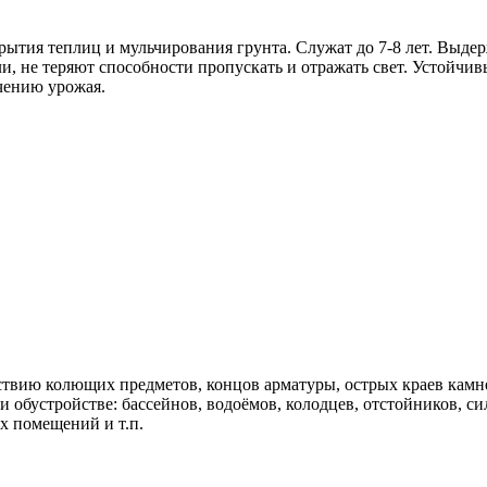
ытия теплиц и мульчирования грунта. Служат до 7-8 лет. Выде
ели, не теряют способности пропускать и отражать свет. Устойч
чению урожая.
твию колющих предметов, концов арматуры, острых краев камней
и обустройстве: бассейнов, водоёмов, колодцев, отстойников, с
х помещений и т.п.