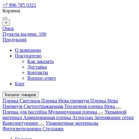
+7 996 785 0321
Корзина
×
Омск
Пункты выдачи:
106
Продукция
О компании
Покупателю
Как заказать
Доставка
Контакты
Вопрос-ответ
Блог
Каталог товаров
Пленка Светлица
Пленка Нева премиум
Пленка Нева
Премиум Светоотражающая
Тепличная пленка Нева
Пленка для бассейна
Мульчирующая пленка
Укрывной
материал
Армированная пленка
Агроспан
Затеняющие сетки
Комплектующие
Упаковочные материалы
Фитосветильники
Стеллажи