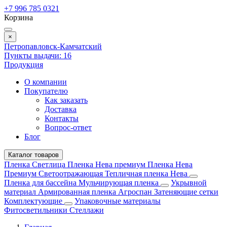
+7 996 785 0321
Корзина
×
Петропавловск-Камчатский
Пункты выдачи:
16
Продукция
О компании
Покупателю
Как заказать
Доставка
Контакты
Вопрос-ответ
Блог
Каталог товаров
Пленка Светлица
Пленка Нева премиум
Пленка Нева
Премиум Светоотражающая
Тепличная пленка Нева
Пленка для бассейна
Мульчирующая пленка
Укрывной
материал
Армированная пленка
Агроспан
Затеняющие сетки
Комплектующие
Упаковочные материалы
Фитосветильники
Стеллажи