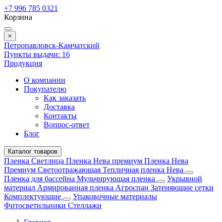
+7 996 785 0321
Корзина
×
Петропавловск-Камчатский
Пункты выдачи:
16
Продукция
О компании
Покупателю
Как заказать
Доставка
Контакты
Вопрос-ответ
Блог
Каталог товаров
Пленка Светлица
Пленка Нева премиум
Пленка Нева
Премиум Светоотражающая
Тепличная пленка Нева
Пленка для бассейна
Мульчирующая пленка
Укрывной
материал
Армированная пленка
Агроспан
Затеняющие сетки
Комплектующие
Упаковочные материалы
Фитосветильники
Стеллажи