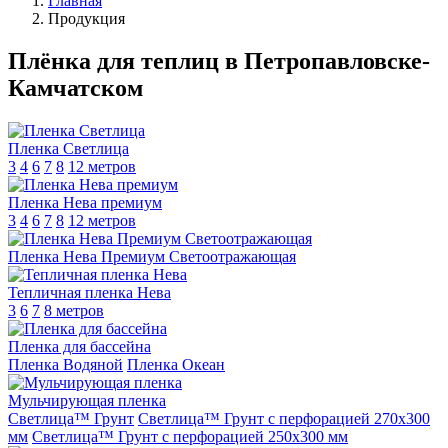
Главная
Продукция
Плёнка для теплиц в Петропавловске-
Камчатском
Пленка Светлица
3
4
6
7
8
12 метров
Пленка Нева премиум
3
4
6
7
8
12 метров
Пленка Нева Премиум Светоотражающая
Тепличная пленка Нева
3
6
7
8 метров
Пленка для бассейна
Пленка Водяной
Пленка Океан
Мульчирующая пленка
Светлица™ Грунт
Светлица™ Грунт с перфорацией 270х300
мм
Светлица™ Грунт с перфорацией 250х300 мм