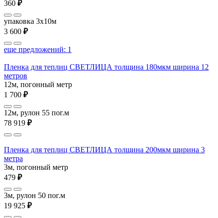
360
₽
упаковка 3x10м
3 600
₽
еще предложений: 1
Пленка для теплиц СВЕТЛИЦА толщина 180мкм ширина 12
метров
12м, погонный метр
1 700
₽
12м, рулон 55 пог.м
78 919
₽
Пленка для теплиц СВЕТЛИЦА толщина 200мкм ширина 3
метра
3м, погонный метр
479
₽
3м, рулон 50 пог.м
19 925
₽