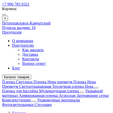
+7 996 785 0321
Корзина
×
Петропавловск-Камчатский
Пункты выдачи:
16
Продукция
О компании
Покупателю
Как заказать
Доставка
Контакты
Вопрос-ответ
Блог
Каталог товаров
Пленка Светлица
Пленка Нева премиум
Пленка Нева
Премиум Светоотражающая
Тепличная пленка Нева
Пленка для бассейна
Мульчирующая пленка
Укрывной
материал
Армированная пленка
Агроспан
Затеняющие сетки
Комплектующие
Упаковочные материалы
Фитосветильники
Стеллажи