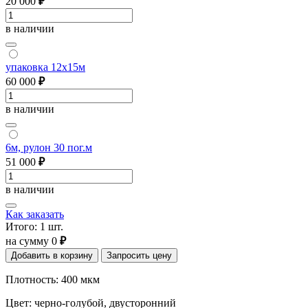
20 000
₽
в наличии
упаковка 12x15м
60 000
₽
в наличии
6м, рулон 30 пог.м
51 000
₽
в наличии
Как заказать
Итого:
1
шт.
на сумму
0
₽
Добавить в корзину
Запросить цену
Плотность: 400 мкм
Цвет: черно-голубой, двусторонний