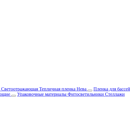
м Светоотражающая
Тепличная пленка Нева
Пленка для бассе
ующие
Упаковочные материалы
Фитосветильники
Стеллажи