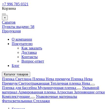
+7 996 785 0321
Корзина
×
Саратов
Пункты выдачи:
58
Продукция
О компании
Покупателю
Как заказать
Доставка
Контакты
Вопрос-ответ
Блог
Каталог товаров
Пленка Светлица
Пленка Нева премиум
Пленка Нева
Премиум Светоотражающая
Тепличная пленка Нева
Пленка для бассейна
Мульчирующая пленка
Укрывной
материал
Армированная пленка
Агроспан
Затеняющие сетки
Комплектующие
Упаковочные материалы
Фитосветильники
Стеллажи