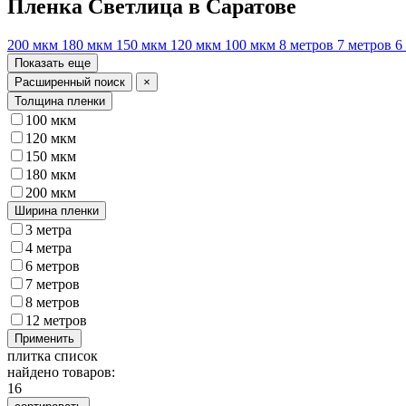
Пленка Светлица в Саратове
200 мкм
180 мкм
150 мкм
120 мкм
100 мкм
8 метров
7 метров
6
Показать еще
Расширенный поиск
×
Толщина пленки
100 мкм
120 мкм
150 мкм
180 мкм
200 мкм
Ширина пленки
3 метра
4 метра
6 метров
7 метров
8 метров
12 метров
Применить
плитка
список
найдено товаров:
16