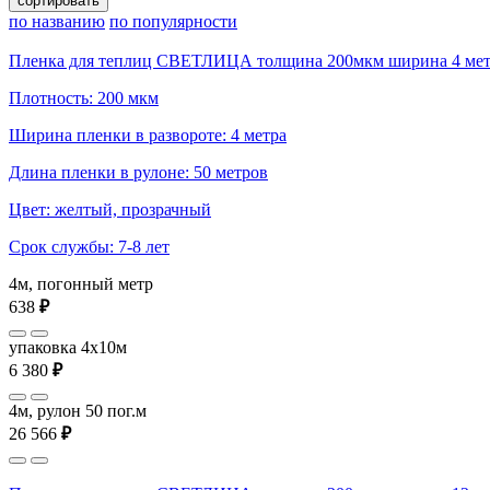
сортировать
по названию
по популярности
Пленка для теплиц СВЕТЛИЦА толщина 200мкм ширина 4 мет
Плотность: 200 мкм
Ширина пленки в развороте: 4 метра
Длина пленки в рулоне: 50 метров
Цвет: желтый, прозрачный
Срок службы: 7-8 лет
4м, погонный метр
638
₽
упаковка 4x10м
6 380
₽
4м, рулон 50 пог.м
26 566
₽