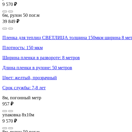
9 570
₽
6м, рулон 50 пог.м
39 849
₽
Пленка для теплиц СВЕТЛИЦА толщина 150мкм ширина 8 ме
Плотность: 150 мкм
Ширина пленки в развороте: 8 метров
Длина пленки в рулоне: 50 метров
Цвет: желтый, прозрачный
Срок службы: 7-8 лет
8м, погонный метр
957
₽
упаковка 8x10м
9 570
₽
8м, рулон 50 пог.м