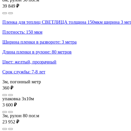
39 849
₽
Пленка для теплиц СВЕТЛИЦА толщина 150мкм ширина 3 мет
Плотность: 150 мкм
Ширина пленки в развороте: 3 метра
Длина пленки в рулоне: 80 метров
Цвет: желтый, прозрачный
Срок службы: 7-8 лет
3м, погонный метр
360
₽
упаковка 3x10м
3 600
₽
3м, рулон 80 пог.м
23 952
₽