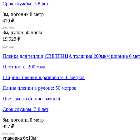
Срок службы: 7-8 лет
3м, погонный метр
479
₽
3м, рулон 50 пог.м
19 925
₽
Пленка для теплиц СВЕТЛИЦА толщина 200мкм ширина 6 ме
Плотность: 200 мкм
Ширина пленки в развороте: 6 метров
Длина пленки в рулоне: 50 метров
Цвет: желтый, прозрачный
Срок службы: 7-8 лет
6м, погонный метр
957
₽
упаковка 6x10м