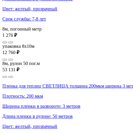
Цвет: желтый, прозрачный
Срок службы: 7-8 лет
8м, погонный метр
1 276
₽
упаковка 8x10м
12 760
₽
8м, рулон 50 пог.м
53 131
₽
Пленка для теплиц СВЕТЛИЦА толщина 200мкм ширина 3 мет
Плотность: 200 мкм
Ширина пленки в развороте: 3 метров
Длина пленки в рулоне: 50 метров
Цвет: желтый, прозрачный