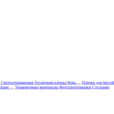
м Светоотражающая
Тепличная пленка Нева
Пленка для бассе
ующие
Упаковочные материалы
Фитосветильники
Стеллажи