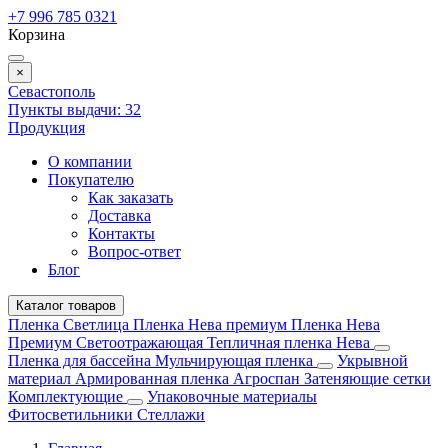
+7 996 785 0321
Корзина
×
Севастополь
Пункты выдачи:
32
Продукция
О компании
Покупателю
Как заказать
Доставка
Контакты
Вопрос-ответ
Блог
Каталог товаров
Пленка Светлица
Пленка Нева премиум
Пленка Нева
Премиум Светоотражающая
Тепличная пленка Нева
Пленка для бассейна
Мульчирующая пленка
Укрывной
материал
Армированная пленка
Агроспан
Затеняющие сетки
Комплектующие
Упаковочные материалы
Фитосветильники
Стеллажи