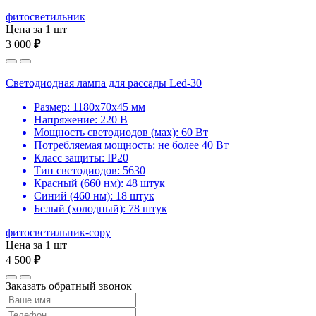
фитосветильник
Цена за 1 шт
3 000
₽
Светодиодная лампа для рассады Led-30
Размер: 1180х70х45 мм
Напряжение: 220 В
Мощность светодиодов (мах): 60 Вт
Потребляемая мощность: не более 40 Вт
Класс защиты: IP20
Тип светодиодов: 5630
Красный (660 нм): 48 штук
Синий (460 нм): 18 штук
Белый (холодный): 78 штук
фитосветильник-copy
Цена за 1 шт
4 500
₽
Заказать обратный звонок