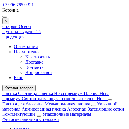
+7 996 785 0321
Корзина
×
Старый Оскол
Пункты выдачи:
15
Продукция
О компании
Покупателю
Как заказать
Доставка
Контакты
Вопрос-ответ
Блог
Каталог товаров
Пленка Светлица
Пленка Нева премиум
Пленка Нева
Премиум Светоотражающая
Тепличная пленка Нева
Пленка для бассейна
Мульчирующая пленка
Укрывной
материал
Армированная пленка
Агроспан
Затеняющие сетки
Комплектующие
Упаковочные материалы
Фитосветильники
Стеллажи