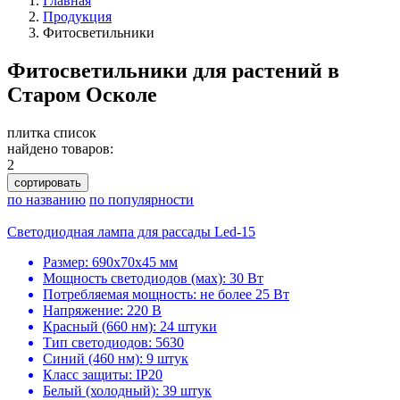
Главная
Продукция
Фитосветильники
Фитосветильники для растений в
Старом Осколе
плитка
список
найдено товаров:
2
сортировать
по названию
по популярности
Светодиодная лампа для рассады Led-15
Размер: 690х70х45 мм
Мощность светодиодов (мах): 30 Вт
Потребляемая мощность: не более 25 Вт
Напряжение: 220 В
Красный (660 нм): 24 штуки
Тип светодиодов: 5630
Синий (460 нм): 9 штук
Класс защиты: IP20
Белый (холодный): 39 штук