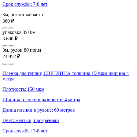
Срок службы: 7-8 лет
3м, погонный метр
360
₽
упаковка 3x10м
3 600
₽
3м, рулон 80 пог.м
23 952
₽
Пленка для теплиц СВЕТЛИЦА толщина 150мкм ширина 4
метра
Плотность: 150 мкм
Ширина пленки в развороте: 4 метра
Длина пленки в рулоне: 60 метров
Цвет: желтый, прозрачный
Срок службы: 7-8 лет