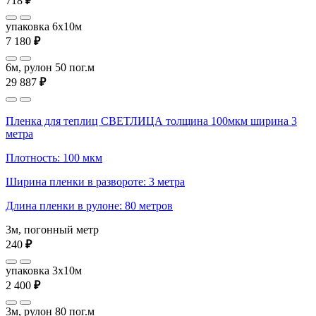
718
₽
упаковка 6x10м
7 180
₽
6м, рулон 50 пог.м
29 887
₽
Пленка для теплиц СВЕТЛИЦА толщина 100мкм ширина 3
метра
Плотность: 100 мкм
Ширина пленки в развороте: 3 метра
Длина пленки в рулоне: 80 метров
3м, погонный метр
240
₽
упаковка 3x10м
2 400
₽
3м, рулон 80 пог.м