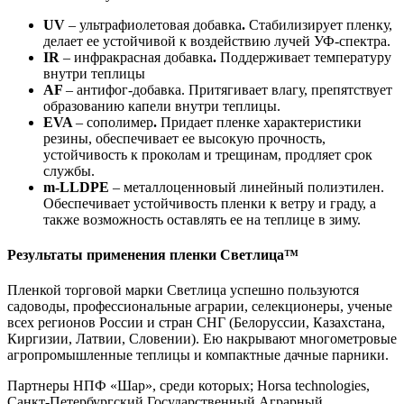
UV
– ультрафиолетовая добавка
.
Стабилизирует пленку,
делает ее устойчивой к воздействию лучей УФ-спектра.
IR
– инфракрасная добавка
.
Поддерживает температуру
внутри теплицы
AF
– антифог-добавка. Притягивает влагу, препятствует
образованию капели внутри теплицы.
EVA
– сополимер
.
Придает пленке характеристики
резины, обеспечивает ее высокую прочность,
устойчивость к проколам и трещинам, продляет срок
службы.
m-LLDPE
– металлоценновый линейный полиэтилен.
Обеспечивает устойчивость пленки к ветру и граду, а
также возможность оставлять ее на теплице в зиму.
Результаты применения пленки Светлица™
Пленкой торговой марки Светлица успешно пользуются
садоводы, профессиональные аграрии, селекционеры, ученые
всех регионов России и стран СНГ (Белоруссии, Казахстана,
Киргизии, Латвии, Словении). Ею накрывают многометровые
агропромышленные теплицы и компактные дачные парники.
Партнеры НПФ «Шар», среди которых; Horsа technologies,
Санкт-Петербургский Государственный Аграрный