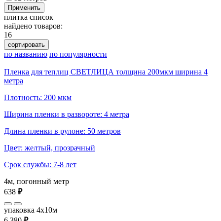
Применить
плитка
список
найдено товаров:
16
сортировать
по названию
по популярности
Пленка для теплиц СВЕТЛИЦА толщина 200мкм ширина 4
метра
Плотность: 200 мкм
Ширина пленки в развороте: 4 метра
Длина пленки в рулоне: 50 метров
Цвет: желтый, прозрачный
Срок службы: 7-8 лет
4м, погонный метр
638
₽
упаковка 4x10м
6 380
₽