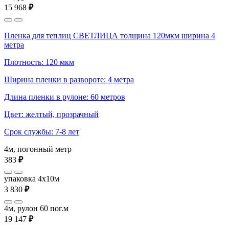
15 968
₽
Пленка для теплиц СВЕТЛИЦА толщина 120мкм ширина 4
метра
Плотность: 120 мкм
Ширина пленки в развороте: 4 метра
Длина пленки в рулоне: 60 метров
Цвет: желтый, прозрачный
Срок службы: 7-8 лет
4м, погонный метр
383
₽
упаковка 4x10м
3 830
₽
4м, рулон 60 пог.м
19 147
₽