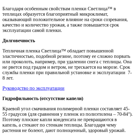
Благодаря особенным свойствам пленки Светлица™ в
теплицах образуется благоприятный микроклимат,
оказывающий положительное влияние на сроки созревания,
качество и количество урожая, а также повышается срок
эксплуатации самой пленки.
Долговечность
Тепличная пленка Светлица™ обладает повышенной
эластичностью, подобной резине, поэтому ее сложно порвать
или проколоть, например, при удалении снега с теплицы. Она
не рвется под градом и ветром, не трескается на морозе. Срок
службы пленки при правильной установке и эксплуатации 7-
8 лет.
Руководство по эксплуатации
Гидрофильность (отсутствие капели)
Краевой угол смачивания полимерной пленки составляет 45-
55 градусов (для сравнения у пленок из полиэтилена – 70-84°).
Поэтому плоские капли конденсата не превращаются в
капель, а стекают по стенкам теплицы. Благодаря чему
растения не болеют, дают полноценный, здоровый урожай.