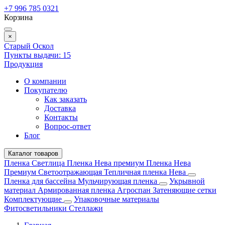
+7 996 785 0321
Корзина
×
Старый Оскол
Пункты выдачи:
15
Продукция
О компании
Покупателю
Как заказать
Доставка
Контакты
Вопрос-ответ
Блог
Каталог товаров
Пленка Светлица
Пленка Нева премиум
Пленка Нева
Премиум Светоотражающая
Тепличная пленка Нева
Пленка для бассейна
Мульчирующая пленка
Укрывной
материал
Армированная пленка
Агроспан
Затеняющие сетки
Комплектующие
Упаковочные материалы
Фитосветильники
Стеллажи