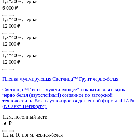
1,2*200м, черная
6 000
₽
1,2*400м, черная
12 000
₽
1,3*400м, черная
12 000
₽
1,4*400м, черная
12 000
₽
Пленка мульчирующая Светлица™ Грунт черно-белая
Светлица™Грунт – мульчирующее* покрытие для грядок,
черно-белая (двухслойный) созданное по авторской
технологии на базе научно-производственной фирмы «ШАР»
(г. Санкт-Петербург).
1,2м, погонный метр
50
₽
1,2 м, 10 пог.м, черная-белая