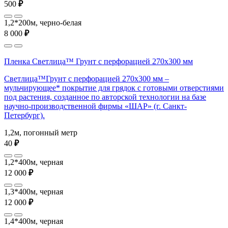
500
₽
1,2*200м, черно-белая
8 000
₽
Пленка Светлица™ Грунт с перфорацией 270х300 мм
Светлица™Грунт с перфорацией 270х300 мм –
мульчирующее* покрытие для грядок с готовыми отверстиями
под растения, созданное по авторской технологии на базе
научно-производственной фирмы «ШАР» (г. Санкт-
Петербург).
1,2м, погонный метр
40
₽
1,2*400м, черная
12 000
₽
1,3*400м, черная
12 000
₽
1,4*400м, черная