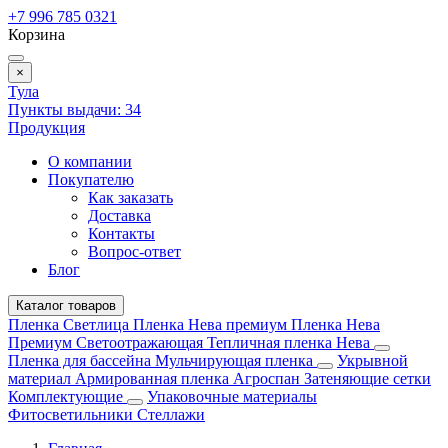
+7 996 785 0321
Корзина
×
Тула
Пункты выдачи:
34
Продукция
О компании
Покупателю
Как заказать
Доставка
Контакты
Вопрос-ответ
Блог
Каталог товаров
Пленка Светлица
Пленка Нева премиум
Пленка Нева
Премиум Светоотражающая
Тепличная пленка Нева
Пленка для бассейна
Мульчирующая пленка
Укрывной
материал
Армированная пленка
Агроспан
Затеняющие сетки
Комплектующие
Упаковочные материалы
Фитосветильники
Стеллажи