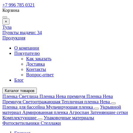
+7 996 785 0321
Корзина
×
Тула
Пункты выдачи:
34
Продукция
О компании
Покупателю
Как заказать
Доставка
Контакты
Вопрос-ответ
Блог
Каталог товаров
Пленка Светлица
Пленка Нева премиум
Пленка Нева
Премиум Светоотражающая
Тепличная пленка Нева
Пленка для бассейна
Мульчирующая пленка
Укрывной
материал
Армированная пленка
Агроспан
Затеняющие сетки
Комплектующие
Упаковочные материалы
Фитосветильники
Стеллажи