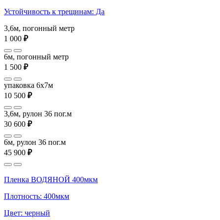
Устойчивость к трещинам: Да
3,6м, погонный метр
1 000
₽
6м, погонный метр
1 500
₽
упаковка 6x7м
10 500
₽
3,6м, рулон 36 пог.м
30 600
₽
6м, рулон 36 пог.м
45 900
₽
Пленка ВОДЯНОЙ 400мкм
Плотность: 400мкм
Цвет: черный