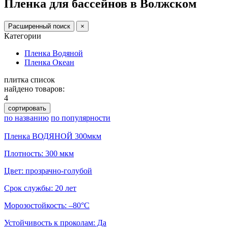
Пленка для бассейнов в Волжском
Расширенный поиск
×
Категории
Пленка Водяной
Пленка Океан
плитка
список
найдено товаров:
4
сортировать
по названию
по популярности
Пленка ВОДЯНОЙ 300мкм
Плотность: 300 мкм
Цвет: прозрачно-голубой
Срок службы: 20 лет
Морозостойкость: –80°С
Устойчивость к проколам: Да