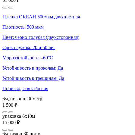
51 000
₽
Пленка ОКЕАН 500мкм двухцветная
Плотность: 500 мкм
Цвет: черно-голубая (двухсторонняя)
Срок службы: 20 и 50 лет
Морозостойкость: –60°С
Устойчивость к проколам: Да
Устойчивость к трещинам: Да
Производство: Россия
6м, погонный метр
1 500
₽
упаковка 6x10м
15 000
₽
6м, рулон 30 пог.м