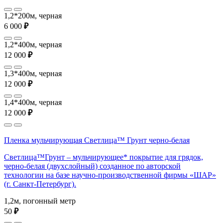
1,2*200м, черная
6 000
₽
1,2*400м, черная
12 000
₽
1,3*400м, черная
12 000
₽
1,4*400м, черная
12 000
₽
Пленка мульчирующая Светлица™ Грунт черно-белая
Светлица™Грунт – мульчирующее* покрытие для грядок,
черно-белая (двухслойный) созданное по авторской
технологии на базе научно-производственной фирмы «ШАР»
(г. Санкт-Петербург).
1,2м, погонный метр
50
₽