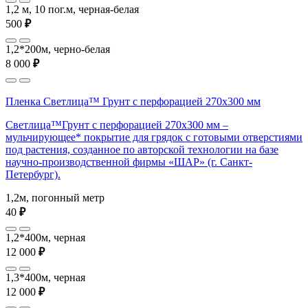
1,2 м, 10 пог.м, черная-белая
500
₽
1,2*200м, черно-белая
8 000
₽
Пленка Светлица™ Грунт с перфорацией 270х300 мм
Светлица™Грунт с перфорацией 270х300 мм –
мульчирующее* покрытие для грядок с готовыми отверстиями
под растения, созданное по авторской технологии на базе
научно-производственной фирмы «ШАР» (г. Санкт-
Петербург).
1,2м, погонный метр
40
₽
1,2*400м, черная
12 000
₽
1,3*400м, черная
12 000
₽