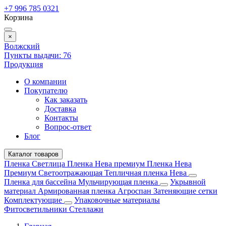
+7 996 785 0321
Корзина
×
Волжский
Пункты выдачи:
76
Продукция
О компании
Покупателю
Как заказать
Доставка
Контакты
Вопрос-ответ
Блог
Каталог товаров
Пленка Светлица
Пленка Нева премиум
Пленка Нева
Премиум Светоотражающая
Тепличная пленка Нева
Пленка для бассейна
Мульчирующая пленка
Укрывной
материал
Армированная пленка
Агроспан
Затеняющие сетки
Комплектующие
Упаковочные материалы
Фитосветильники
Стеллажи