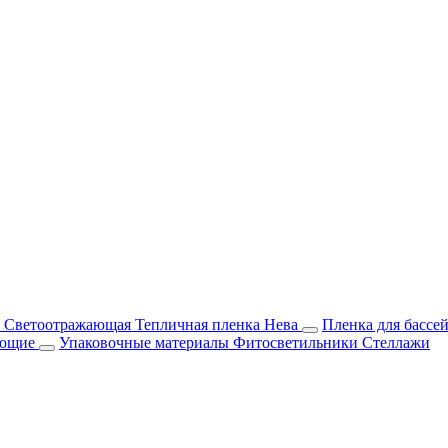
м Светоотражающая
Тепличная пленка Нева
Пленка для бассе
ующие
Упаковочные материалы
Фитосветильники
Стеллажи