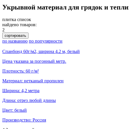
Укрывной материал для грядок и тепли
плитка
список
найдено товаров:
2
сортировать
по названию
по популярности
Спанбонд 60г/м2, ширина 4.2 м, белый
Цена указана за погонный метр.
Плотность: 60 г/м²
Материал: нетканый пропилен
Ширина: 4,2 метра
Длина: отрез любой длины
Цвет: белый
Производство: Россия