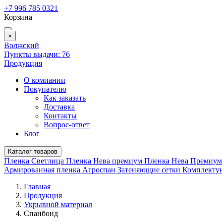
+7 996 785 0321
Корзина
×
Волжский
Пункты выдачи:
76
Продукция
О компании
Покупателю
Как заказать
Доставка
Контакты
Вопрос-ответ
Блог
Каталог товаров
Пленка Светлица
Пленка Нева премиум
Пленка Нева Премиу
Армированная пленка
Агроспан
Затеняющие сетки
Комплект
Главная
Продукция
Укрывной материал
Спанбонд