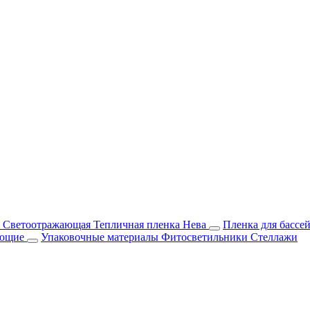
м Светоотражающая
Тепличная пленка Нева
Пленка для бассе
ующие
Упаковочные материалы
Фитосветильники
Стеллажи