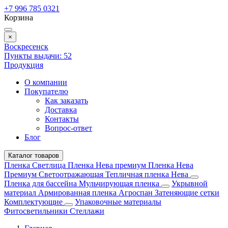
+7 996 785 0321
Корзина
×
Воскресенск
Пункты выдачи:
52
Продукция
О компании
Покупателю
Как заказать
Доставка
Контакты
Вопрос-ответ
Блог
Каталог товаров
Пленка Светлица
Пленка Нева премиум
Пленка Нева
Премиум Светоотражающая
Тепличная пленка Нева
Пленка для бассейна
Мульчирующая пленка
Укрывной
материал
Армированная пленка
Агроспан
Затеняющие сетки
Комплектующие
Упаковочные материалы
Фитосветильники
Стеллажи