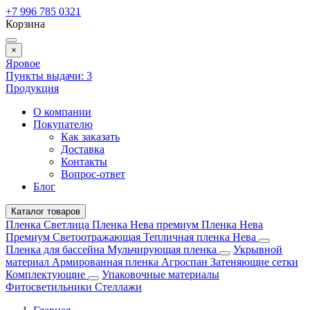
+7 996 785 0321
Корзина
×
Яровое
Пункты выдачи:
3
Продукция
О компании
Покупателю
Как заказать
Доставка
Контакты
Вопрос-ответ
Блог
Каталог товаров
Пленка Светлица
Пленка Нева премиум
Пленка Нева
Премиум Светоотражающая
Тепличная пленка Нева
Пленка для бассейна
Мульчирующая пленка
Укрывной
материал
Армированная пленка
Агроспан
Затеняющие сетки
Комплектующие
Упаковочные материалы
Фитосветильники
Стеллажи