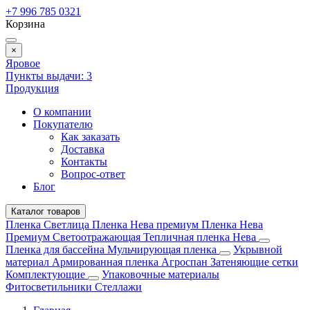
+7 996 785 0321
Корзина
×
Яровое
Пункты выдачи:
3
Продукция
О компании
Покупателю
Как заказать
Доставка
Контакты
Вопрос-ответ
Блог
Каталог товаров
Пленка Светлица
Пленка Нева премиум
Пленка Нева
Премиум Светоотражающая
Тепличная пленка Нева
Пленка для бассейна
Мульчирующая пленка
Укрывной
материал
Армированная пленка
Агроспан
Затеняющие сетки
Комплектующие
Упаковочные материалы
Фитосветильники
Стеллажи