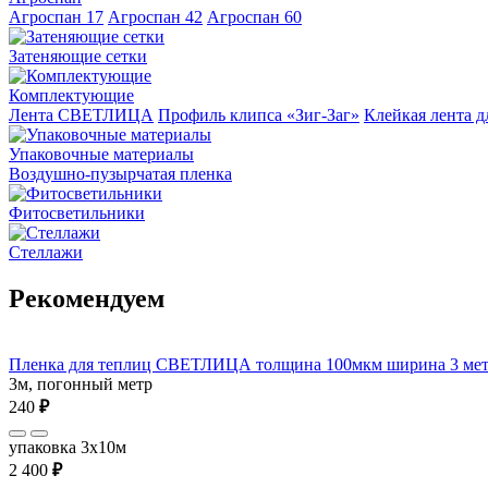
Агроспан 17
Агроспан 42
Агроспан 60
Затеняющие сетки
Комплектующие
Лента СВЕТЛИЦА
Профиль клипса «Зиг-Заг»
Клейкая лента д
Упаковочные материалы
Воздушно-пузырчатая пленка
Фитосветильники
Стеллажи
Рекомендуем
Пленка для теплиц СВЕТЛИЦА толщина 100мкм ширина 3 мет
3м, погонный метр
240
₽
упаковка 3x10м
2 400
₽