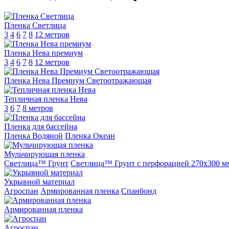
Пленка Светлица
3
4
6
7
8
12 метров
Пленка Нева премиум
3
4
6
7
8
12 метров
Пленка Нева Премиум Светоотражающая
Тепличная пленка Нева
3
6
7
8 метров
Пленка для бассейна
Пленка Водяной
Пленка Океан
Мульчирующая пленка
Светлица™ Грунт
Светлица™ Грунт с перфорацией 270х300 м
Укрывной материал
Агроспан
Армированная пленка
Спанбонд
Армированная пленка
Агроспан