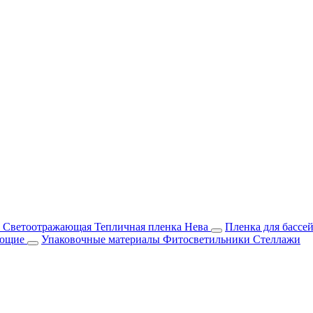
м Светоотражающая
Тепличная пленка Нева
Пленка для бассе
ующие
Упаковочные материалы
Фитосветильники
Стеллажи