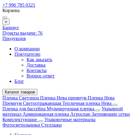
+7 996 785 0321
Корзина
×
Барнаул
Пункты выдачи:
76
Продукция
О компании
Покупателю
Как заказать
Доставка
Контакты
Вопрос-ответ
Блог
Каталог товаров
Пленка Светлица
Пленка Нева премиум
Пленка Нева
Премиум Светоотражающая
Тепличная пленка Нева
Пленка для бассейна
Мульчирующая пленка
Укрывной
материал
Армированная пленка
Агроспан
Затеняющие сетки
Комплектующие
Упаковочные материалы
Фитосветильники
Стеллажи