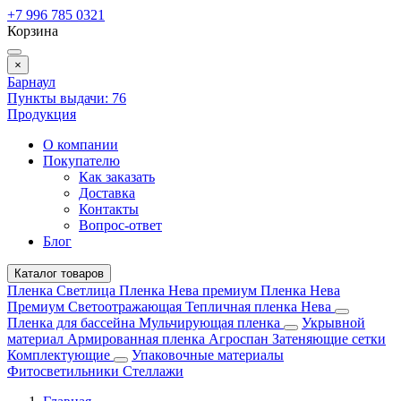
+7 996 785 0321
Корзина
×
Барнаул
Пункты выдачи:
76
Продукция
О компании
Покупателю
Как заказать
Доставка
Контакты
Вопрос-ответ
Блог
Каталог товаров
Пленка Светлица
Пленка Нева премиум
Пленка Нева
Премиум Светоотражающая
Тепличная пленка Нева
Пленка для бассейна
Мульчирующая пленка
Укрывной
материал
Армированная пленка
Агроспан
Затеняющие сетки
Комплектующие
Упаковочные материалы
Фитосветильники
Стеллажи