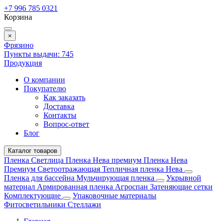
+7 996 785 0321
Корзина
×
Фрязино
Пункты выдачи:
745
Продукция
О компании
Покупателю
Как заказать
Доставка
Контакты
Вопрос-ответ
Блог
Каталог товаров
Пленка Светлица
Пленка Нева премиум
Пленка Нева
Премиум Светоотражающая
Тепличная пленка Нева
Пленка для бассейна
Мульчирующая пленка
Укрывной
материал
Армированная пленка
Агроспан
Затеняющие сетки
Комплектующие
Упаковочные материалы
Фитосветильники
Стеллажи