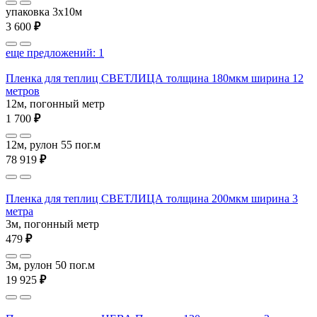
упаковка 3x10м
3 600
₽
еще предложений: 1
Пленка для теплиц СВЕТЛИЦА толщина 180мкм ширина 12
метров
12м, погонный метр
1 700
₽
12м, рулон 55 пог.м
78 919
₽
Пленка для теплиц СВЕТЛИЦА толщина 200мкм ширина 3
метра
3м, погонный метр
479
₽
3м, рулон 50 пог.м
19 925
₽