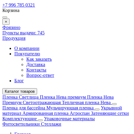
+7 996 785 0321
Корзина
×
Фрязино
Пункты выдачи:
745
Продукция
О компании
Покупателю
Как заказать
Доставка
Контакты
Вопрос-ответ
Блог
Каталог товаров
Пленка Светлица
Пленка Нева премиум
Пленка Нева
Премиум Светоотражающая
Тепличная пленка Нева
Пленка для бассейна
Мульчирующая пленка
Укрывной
материал
Армированная пленка
Агроспан
Затеняющие сетки
Комплектующие
Упаковочные материалы
Фитосветильники
Стеллажи