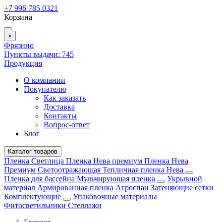
+7 996 785 0321
Корзина
×
Фрязино
Пункты выдачи:
745
Продукция
О компании
Покупателю
Как заказать
Доставка
Контакты
Вопрос-ответ
Блог
Каталог товаров
Пленка Светлица
Пленка Нева премиум
Пленка Нева
Премиум Светоотражающая
Тепличная пленка Нева
Пленка для бассейна
Мульчирующая пленка
Укрывной
материал
Армированная пленка
Агроспан
Затеняющие сетки
Комплектующие
Упаковочные материалы
Фитосветильники
Стеллажи