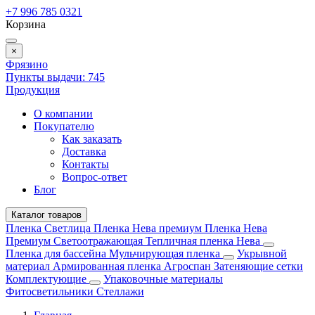
+7 996 785 0321
Корзина
×
Фрязино
Пункты выдачи:
745
Продукция
О компании
Покупателю
Как заказать
Доставка
Контакты
Вопрос-ответ
Блог
Каталог товаров
Пленка Светлица
Пленка Нева премиум
Пленка Нева
Премиум Светоотражающая
Тепличная пленка Нева
Пленка для бассейна
Мульчирующая пленка
Укрывной
материал
Армированная пленка
Агроспан
Затеняющие сетки
Комплектующие
Упаковочные материалы
Фитосветильники
Стеллажи