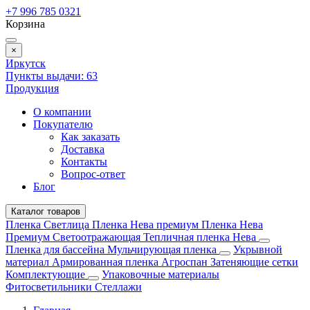
+7 996 785 0321
Корзина
×
Иркутск
Пункты выдачи:
63
Продукция
О компании
Покупателю
Как заказать
Доставка
Контакты
Вопрос-ответ
Блог
Каталог товаров
Пленка Светлица
Пленка Нева премиум
Пленка Нева
Премиум Светоотражающая
Тепличная пленка Нева
Пленка для бассейна
Мульчирующая пленка
Укрывной
материал
Армированная пленка
Агроспан
Затеняющие сетки
Комплектующие
Упаковочные материалы
Фитосветильники
Стеллажи