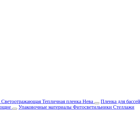
м Светоотражающая
Тепличная пленка Нева
Пленка для бассе
ующие
Упаковочные материалы
Фитосветильники
Стеллажи