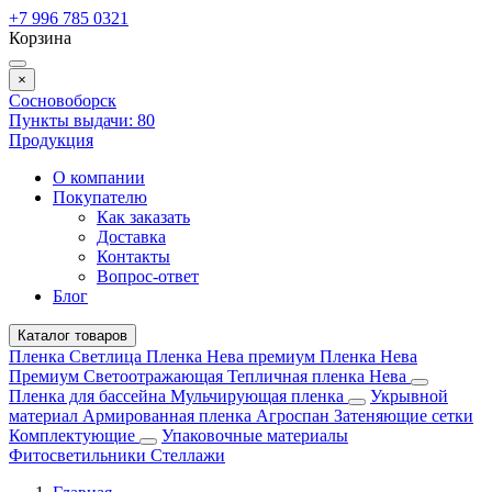
+7 996 785 0321
Корзина
×
Сосновоборск
Пункты выдачи:
80
Продукция
О компании
Покупателю
Как заказать
Доставка
Контакты
Вопрос-ответ
Блог
Каталог товаров
Пленка Светлица
Пленка Нева премиум
Пленка Нева
Премиум Светоотражающая
Тепличная пленка Нева
Пленка для бассейна
Мульчирующая пленка
Укрывной
материал
Армированная пленка
Агроспан
Затеняющие сетки
Комплектующие
Упаковочные материалы
Фитосветильники
Стеллажи