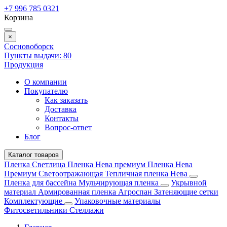
+7 996 785 0321
Корзина
×
Сосновоборск
Пункты выдачи:
80
Продукция
О компании
Покупателю
Как заказать
Доставка
Контакты
Вопрос-ответ
Блог
Каталог товаров
Пленка Светлица
Пленка Нева премиум
Пленка Нева
Премиум Светоотражающая
Тепличная пленка Нева
Пленка для бассейна
Мульчирующая пленка
Укрывной
материал
Армированная пленка
Агроспан
Затеняющие сетки
Комплектующие
Упаковочные материалы
Фитосветильники
Стеллажи