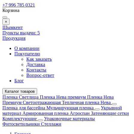
+7 996 785 0321
Корзина
×
Шымкент
Пункты выдачи:
5
Продукция
О компании
Покупателю
Как заказать
Доставка
Контакты
Вопрос-ответ
Блог
Каталог товаров
Пленка Светлица
Пленка Нева премиум
Пленка Нева
Премиум Светоотражающая
Тепличная пленка Нева
Пленка для бассейна
Мульчирующая пленка
Укрывной
материал
Армированная пленка
Агроспан
Затеняющие сетки
Комплектующие
Упаковочные материалы
Фитосветильники
Стеллажи